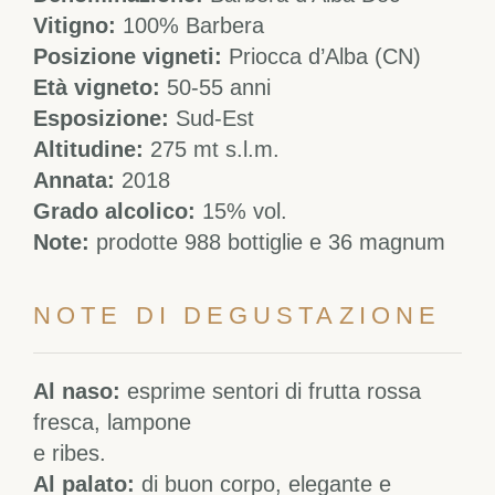
Vitigno:
100% Barbera
Posizione vigneti:
Priocca d’Alba (CN)
Età vigneto:
50-55 anni
Esposizione:
Sud-Est
Altitudine:
275 mt s.l.m.
Annata:
2018
Grado alcolico:
15% vol.
Note:
prodotte 988 bottiglie e 36 magnum
NOTE DI DEGUSTAZIONE
Al naso:
e
sprime sentori di frutta rossa
fresca,
l
ampone
e
ribes
.
Al palato:
d
i buon co
rpo, elegan
t
e
e